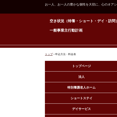
お一人、お一人の豊かな個性を大切に、心のオアシ
空き状況（特養・ショート・デイ・訪問
一般事業主行動計画
トップ
›
申込方法・料金表
トップページ
法人
特別養護老人ホーム
ショートステイ
デイサービス