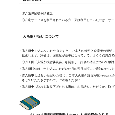
①介護保険被保険者証
②在宅サービスを利用されている方、又は利用していた方は、サー
入所取り扱いについて
①入所申し込みをいただきますと、ご本人の状態と介護者の状態
数化します。評価は、困難度が基準になっていて、１００点満点で
②月１回「入退所検討委員会」を開催し、評価の適正について検討
③入所順位は、申し込みいただいた月の翌月末頃にご通知いたしま
④入所申し込みいただいた後に、ご本人の要介護度が変わったと
させていただきますので、ご連絡ください。
⑤入所申し込みを取り下げられる際は、お電話をいただくか、取り
さいたま市特別養護老人ホーム入退所指針ＰＤＦ