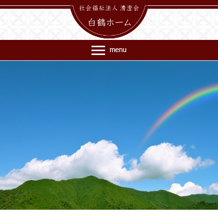
お一人、お一人の豊かな個性を大切に、心のオアシス「白鶴ホー
ム」
〒339-0065 さいたま市岩槻区宮町1丁目5番12号
TEL.048-758-0034 FAX.048-758-0057