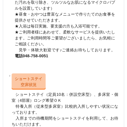
た汚れを取り除き、ツルツルなお肌になるマイクロバブ
ルを設置しています）
★昼食・おやつは豊富なメニューで作りたてのお食事を
提供させていただきます。
★入浴は毎日実施、要支援の方も入浴可能です。
★ご利用者様にあわせて、柔軟なサービスを提供いたし
ます。
ご利用時間等ご要望がございましたら、お気軽に
ご相談ください。
見学・体験大歓迎です♪ご連絡お待ちしております。
電話048-758-0051
ショートステイ
空床状況
ショートステイ（定員10名：併設空床型）、多床室・個
室（4部屋）ロング希望ＯＫ
特養入所（従来型多床室）比較的入所しやすい状況にな
っております。
入所までの待機期間をショートステイを利用して、お待
ちいただけます。